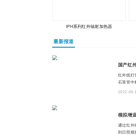
IPH系列红外辐射加热器
最新报道
国产红
红外线灯
石英管中
中的...
2022-09-
模拟增
通过红外
到日照模