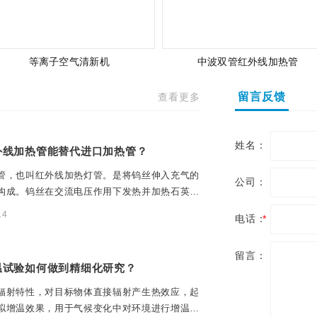
等离子空气清新机
中波双管红外线加热管
留言反馈
查看更多
姓名：
外线加热管能替代进口加热管？
管，也叫红外线加热灯管。是将钨丝伸入充气的
公司：
构成。钨丝在交流电压作用下发热并加热石英管
14
电话：
*
留言：
温试验如何做到精细化研究？
辐射特性，对目标物体直接辐射产生热效应，起
拟增温效果，用于气候变化中对环境进行增温，