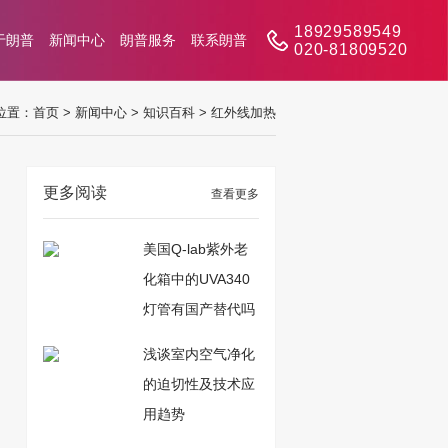
18929589549
于朗普
新闻中心
朗普服务
联系朗普
020-81809520
位置：
首页
>
新闻中心
>
知识百科
>
红外线加热
更多阅读
查看更多
美国Q-lab紫外老
化箱中的UVA340
灯管有国产替代吗
浅谈室内空气净化
的迫切性及技术应
用趋势